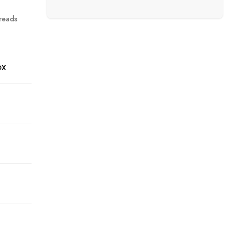
reads
OX