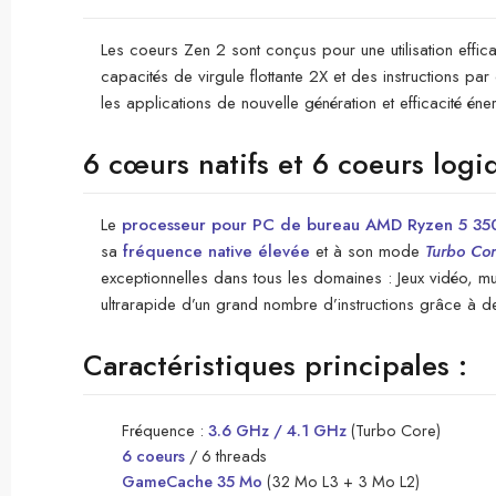
Les coeurs Zen 2 sont conçus pour une utilisation effic
capacités de virgule flottante 2X et des instructions p
les applications de nouvelle génération et efficacité éne
6 cœurs natifs et 6 coeurs logi
Le
processeur pour PC de bureau AMD Ryzen 5 3
sa
fréquence native élevée
et à son mode
Turbo Co
exceptionnelles dans tous les domaines : Jeux vidéo, mul
ultrarapide d’un grand nombre d’instructions grâce à de
Caractéristiques principales :
Fréquence :
3.6 GHz / 4.1 GHz
(Turbo Core)
6 coeurs
/ 6 threads
GameCache 35 Mo
(32 Mo L3 + 3 Mo L2)