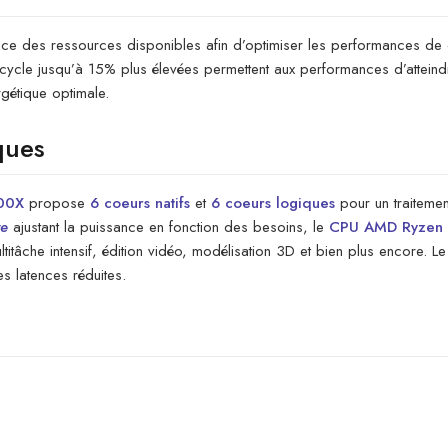
ace des ressources disponibles afin d’optimiser les performances de ca
ar cycle jusqu’à 15% plus élevées permettent aux performances d’attei
rgétique optimale.
ques
500X
propose
6 coeurs natifs
et
6 coeurs logiques
pour un traitemen
re
ajustant la puissance en fonction des besoins, le
CPU AMD Ryzen d
titâche intensif, édition vidéo, modélisation 3D et bien plus encore. L
s latences réduites.