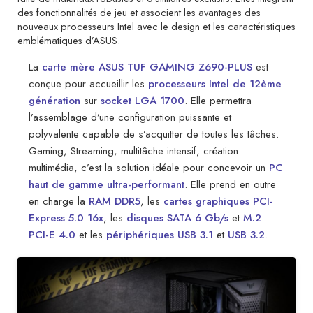
des fonctionnalités de jeu et associent les avantages des
nouveaux processeurs Intel avec le design et les caractéristiques
emblématiques d’ASUS.
La
carte mère ASUS TUF GAMING Z690-PLUS
est
conçue pour accueillir les
processeurs Intel de 12ème
génération
sur
socket LGA 1700
. Elle permettra
l’assemblage d’une configuration puissante et
polyvalente capable de s’acquitter de toutes les tâches.
Gaming, Streaming, multitâche intensif, création
multimédia, c’est la solution idéale pour concevoir un
PC
haut de gamme ultra-performant
. Elle prend en outre
en charge la
RAM DDR5
, les
cartes graphiques PCI-
Express 5.0 16x
, les
disques SATA 6 Gb/s
et
M.2
PCI-E 4.0
et les
périphériques USB 3.1
et
USB 3.2
.