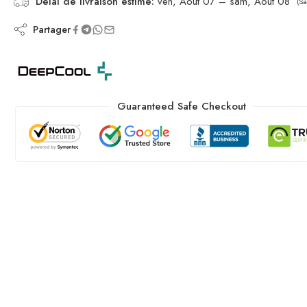
Délai de livraison estimé:
ven, Août 07 – sam, Août 08
(Sa
Partager
Guaranteed Safe Checkout