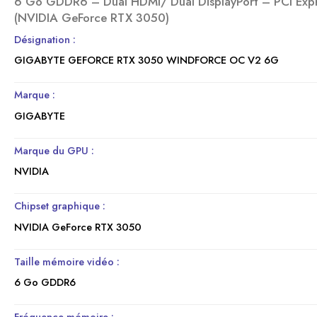
6 Go GDDR6 – Dual HDMI/ Dual DisplayPort – PCI Exp
(NVIDIA GeForce RTX 3050)
Désignation :
GIGABYTE GEFORCE RTX 3050 WINDFORCE OC V2 6G
Marque :
GIGABYTE
Marque du GPU :
NVIDIA
Chipset graphique :
NVIDIA GeForce RTX 3050
Taille mémoire vidéo :
6 Go GDDR6
Fréquence mémoire
: