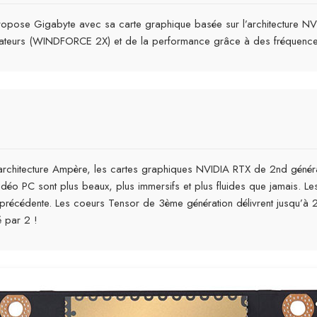
 propose Gigabyte avec sa carte graphique basée sur l’architecture NV
entilateurs (WINDFORCE 2X) et de la performance grâce à des fréquenc
architecture Ampère, les cartes graphiques NVIDIA RTX de 2nd généra
déo PC sont plus beaux, plus immersifs et plus fluides que jamais. L
n précédente. Les coeurs Tensor de 3ème génération délivrent jusqu’à 
é par 2 !