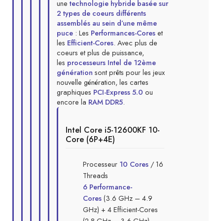
une
technologie hybride basée sur
2 types de coeurs différents
assemblés au sein d’une même
puce
: Les
Performances-Cores
et
les
Efficient-Cores
. Avec plus de
coeurs et plus de puissance,
les
processeurs Intel de 12ème
génération
sont prêts pour les jeux
nouvelle génération, les cartes
graphiques
PCI-Express 5.0
ou
encore la
RAM DDR5
.
Intel Core i5-12600KF 10-
Core (6P+4E)
Processeur
10 Cores
/ 16
Threads
6 Performance-
Cores
(3.6 GHz – 4.9
GHz) + 4 Efficient-Cores
(2.8 GHz – 3.6 GHz)