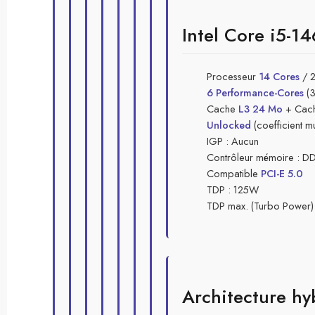
Intel Core i5-1
Processeur
14 Cores
/ 2
6 Performance-Cores
(3
Cache
L3 24 Mo
+ Cach
Unlocked
(coefficient m
IGP : Aucun
Contrôleur mémoire : D
Compatible
PCI-E 5.0
TDP : 125W
TDP max. (Turbo Power)
Architecture hy