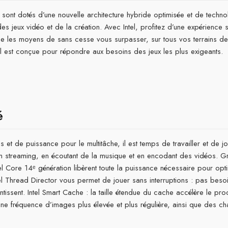
 sont dotés d’une nouvelle architecture hybride optimisée et de techn
des jeux vidéo et de la création. Avec Intel, profitez d’une expérienc
ne les moyens de sans cesse vous surpasser, sur tous vos terrains de j
l est conçue pour répondre aux besoins des jeux les plus exigeants.
é
 et de puissance pour le multitâche, il est temps de travailler et de 
n streaming, en écoutant de la musique et en encodant des vidéos. G
l Core 14ᵉ génération libèrent toute la puissance nécessaire pour optim
ntel Thread Director vous permet de jouer sans interruptions : pas bes
ntissent. Intel Smart Cache : la taille étendue du cache accélère le pro
ne fréquence d’images plus élevée et plus régulière, ainsi que des c