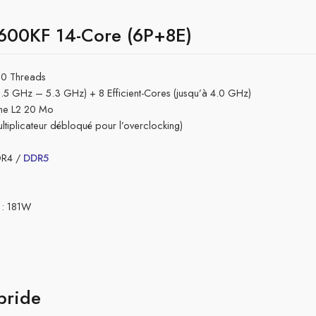
4600KF 14-Core (6P+8E)
0 Threads
.5 GHz – 5.3 GHz) + 8 Efficient-Cores (jusqu’à 4.0 GHz)
e L2 20 Mo
ultiplicateur débloqué pour l’overclocking)
DR4 /
DDR5
 : 181W
bride