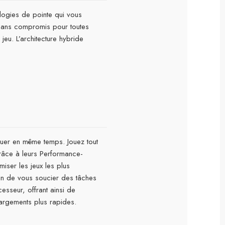
ologies de pointe qui vous
e sans compromis pour toutes
eu. L’architecture hybride
jouer en même temps. Jouez tout
râce à leurs Performance-
iser les jeux les plus
oin de vous soucier des tâches
cesseur, offrant ainsi de
hargements plus rapides.