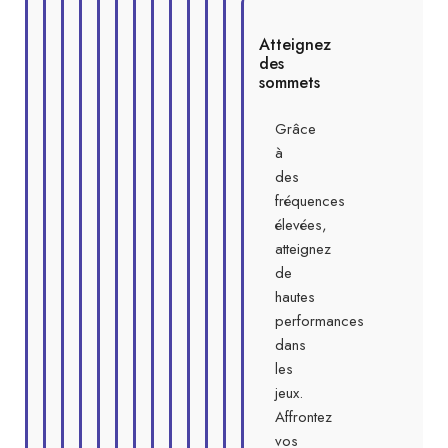
Atteignez
des
sommets
Grâce
à
des
fréquences
élevées,
atteignez
de
hautes
performances
dans
les
jeux.
Affrontez
vos