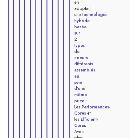
en
adoptant
une
technologie
hybride
basée
sur
2
types
de
coeurs
différents
assemblés
au
sein
d’une
même
puce
:
Les
Performances-
Cores
et
les
Efficient-
Cores
.
Avec
plus