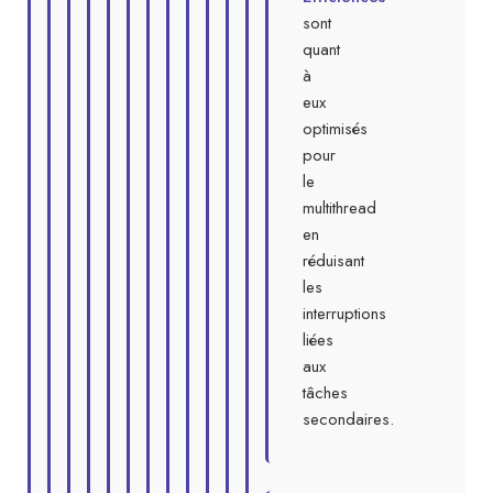
sont
quant
à
eux
optimisés
pour
le
multithread
en
réduisant
les
interruptions
liées
aux
tâches
secondaires.