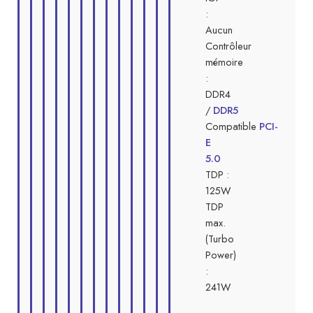
:
Aucun
Contrôleur
mémoire
:
DDR4
/
DDR5
Compatible
PCI-
E
5.0
TDP :
125W
TDP
max.
(Turbo
Power)
:
241W