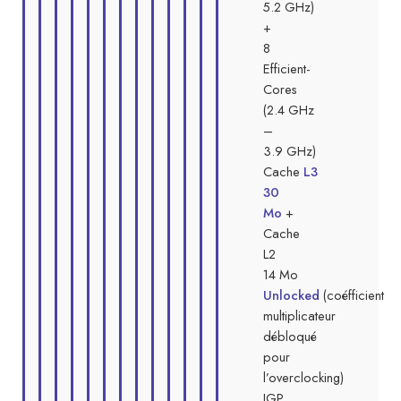
5.2 GHz)
+
8
Efficient-
Cores
(2.4 GHz
–
3.9 GHz)
Cache
L3
30
Mo
+
Cache
L2
14 Mo
Unlocked
(coéfficient
multiplicateur
débloqué
pour
l’overclocking)
IGP