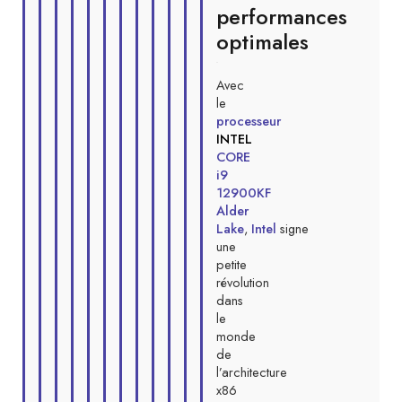
performances
optimales
Avec
le
processeur
INTEL
CORE
i9
12900KF
Alder
Lake
,
Intel
signe
une
petite
révolution
dans
le
monde
de
l’architecture
x86