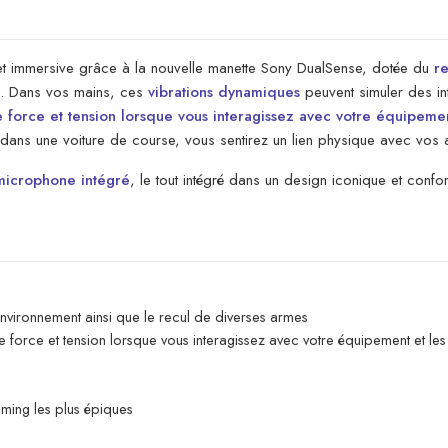
et immersive grâce à la nouvelle manette Sony DualSense, dotée du
re
ls. Dans vos mains, ces
vibrations dynamiques
peuvent simuler des int
e force et tension lorsque vous interagissez avec votre équipeme
 dans une voiture de course, vous sentirez un lien physique avec vos a
microphone intégré
, le tout intégré dans un design iconique et confor
environnement ainsi que le recul de diverses armes
de force et tension lorsque vous interagissez avec votre équipement et le
ming les plus épiques