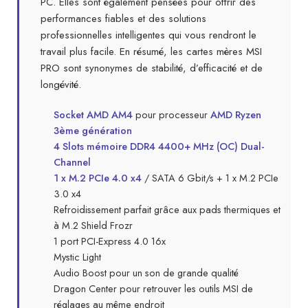
PC. Elles sont également pensées pour offrir des
performances fiables et des solutions
professionnelles intelligentes qui vous rendront le
travail plus facile. En résumé, les cartes mères MSI
PRO sont synonymes de stabilité, d’efficacité et de
longévité.
Socket AMD AM4
pour processeur
AMD Ryzen
3ème génération
4 Slots mémoire DDR4 4400+ MHz (OC) Dual-
Channel
1 x M.2 PCIe 4.0 x4
/ SATA 6 Gbit/s + 1 x M.2 PCIe
3.0 x4
Refroidissement parfait grâce aux pads thermiques et
à M.2 Shield Frozr
1 port PCI-Express 4.0 16x
Mystic Light
Audio Boost pour un son de grande qualité
Dragon Center pour retrouver les outils MSI de
réglages au même endroit