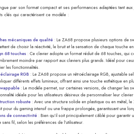
ingue par son format compact et ses performances adaptées tant aux jo
s clés qui caractérisent ce modèle :
ches mécaniques de qualité
: Le ZA68 propose plusieurs options de sw
ttant de choisir la réactivité, le bruit et la sensation de chaque touche 
gn 68 touches
: Ce clavier adopte un format réduit de 68 touches, qui con
brement moindre par rapport aux claviers plus grands. Idéal pour ceux q
ier les fonctionnalités.
oéclairage RGB
: Le ZA68 propose un rétroéclairage RGB, ajustable selon
liquer différents effets lumineux, offrant ainsi une touche esthétique en plu
swappable
: Le modèle permet, sur certaines versions, de changer les sw
ionnalité idéale pour les utilisateurs désireux de personnaliser leur clavi
ruction robuste
: Avec une structure solide en plastique ou en métal, le 
it pour du gaming intensif ou une frappe prolongée, garantissant une long
ns de connectivité
: Bien qu’il soit principalement câblé pour garantir
ans fil, selon les préférences de l’utilisateur.