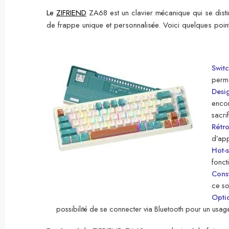
Le
ZIFRIEND
ZA68 est un clavier mécanique qui se dist
de frappe unique et personnalisée. Voici quelques point
Swit
perme
Desi
encom
sacrif
Rétr
d’app
Hot-
fonct
Const
ce so
Optio
possibilité de se connecter via Bluetooth pour un usage s