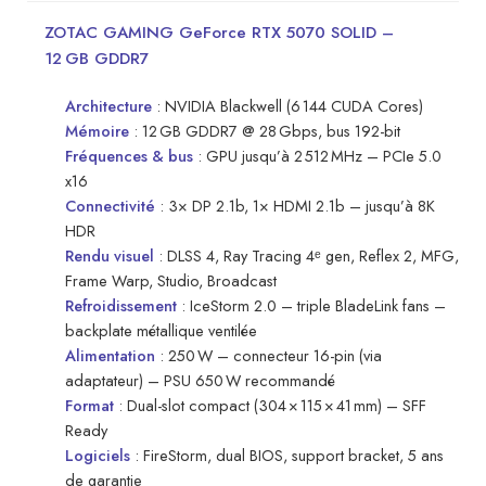
ZOTAC GAMING GeForce RTX 5070 SOLID –
12 GB GDDR7
Architecture
: NVIDIA Blackwell (6 144 CUDA Cores)
Mémoire
: 12 GB GDDR7 @ 28 Gbps, bus 192-bit
Fréquences & bus
: GPU jusqu’à 2 512 MHz – PCIe 5.0
x16
Connectivité
: 3× DP 2.1b, 1× HDMI 2.1b – jusqu’à 8K
HDR
Rendu visuel
: DLSS 4, Ray Tracing 4ᵉ gen, Reflex 2, MFG,
Frame Warp, Studio, Broadcast
Refroidissement
: IceStorm 2.0 – triple BladeLink fans –
backplate métallique ventilée
Alimentation
: 250 W – connecteur 16-pin (via
adaptateur) – PSU 650 W recommandé
Format
: Dual-slot compact (304 × 115 × 41 mm) – SFF
Ready
Logiciels
: FireStorm, dual BIOS, support bracket, 5 ans
de garantie