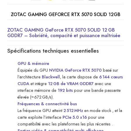
ZOTAC GAMING
GEFORCE
RTX 5070 SOLID 12GB
ZOTAC GAMING GeForce RTX 5070 SOLID 12 GB
GDDR7 – Sobriété, compacité et puissance maîtrisée
Spécifications techniques essentielles
GPU & mémoire
Équipée du GPU
NVIDIA GeForce RTX 5070
basé sur
l’architecture
Blackwell
, la carte dispose de
6 144 cœurs
CUDA
et intègre
12 GB de VRAM GDDR7
avec une
interface mémoire de
192 bits
pour une bande passante
élevée (≈ 672 GB/s).
Fréquences & connectivité bus
La fréquence GPU atteint
2 512 MHz
en mode stock , et la
carte exploite l’interface
PCIe 5.0 x16
pour une
compatibilité avec les plateformes les plus récentes .
Sorties vidéo & compatibilité multi-affichage