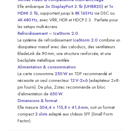
Elle embarque
3× DisplayPort 2.1b (UHBR20)
et
1×
HDMI 2.1b
, supportant jusqu’à
8K 165 Hz
via DSC ou
4K 480 Hz
, avec VRR, HDR et HDCP 2.3 . Parfaite pour
les setups multi-écrans.
Refroidissement – IceStorm 2.0
Le système de refroidissement
IceStorm 2.0
combine un
dissipateur massif avec des caloducs, des ventilateurs
BladeLink de 90 mm, une structure renforcée, et une
backplate métallique ventilée.
Alimentation & consommation
La carte consomme
250 W
en TDP recommandé et
nécessite un seul connecteur
12 V‑2×6
(adaptateur 2×8-
pin fourni). De plus, Zotac recommande un bloc
d’alimentation de
650 W
.
Dimensions & format
Elle mesure
304,4 × 115,8 × 41,6 mm
, soit un format
compact
2 slots
adapté aux châssis SFF (Small Form
Factor).